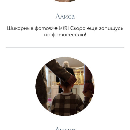
Алиса
Шикарные фото🫶🔥🤘🏻! Скоро еще запишусь
на фотосессию!
Лилия