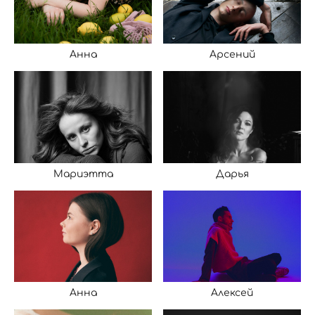
Анна
Арсений
Мариэтта
Дарья
Анна
Алексей