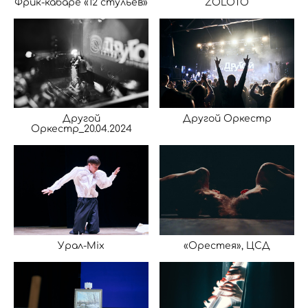
Фрик-кабаре «12 стульев»
ZOLOTO
Другой
Другой Оркестр
Оркестр_20.04.2024
Урал-Mix
«Орестея», ЦСД